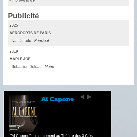
-
Improvisatrice
Publicité
2025
AÉROPORTS DE PARIS
- Ivan Jurado -
Principal
2019
MAPLE JOE
- Sebastien Deleau -
Marie
Al Capone
"Al Capone" en ce moment au Théâtre des 3 Clés