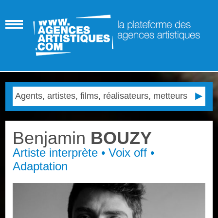
Benjamin
BOUZY
Artiste interprète • Voix off •
Adaptation