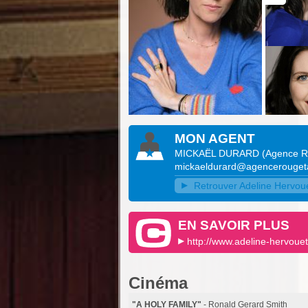
MON AGENT
MICKAËL DURARD
(
Agence R
mickaeldurard@agencerouget
Retrouver Adeline Hervouet
EN SAVOIR PLUS
http://www.adeline-hervoue
Cinéma
"A HOLY FAMILY"
- Ronald Gerard Smith