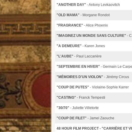
"ANOTHER DAY"
- Antony Levkaovitch
"OLD MAMA"
- Morgane Rondot
"FRAGRANCE"
- Alice Phoenix
"IMAGINEZ UN MONDE SANS CULTURE"
- C
"A DEMEURE"
- Karen Jones
"L'AUBE"
- Paul Laccarière
"SEPTEMBRE EN HIVER"
- Germain Le Carpe
"MÉMOIRES D'UN VIOLON"
- Jérémy Circus
"COUP DE PUTES"
- Violaine-Sophie Karrer
"CASTING"
- Franck Tempesti
"30/70"
- Juliette Villetorte
"COUP DE FILET"
- Jamel Zaouche
48 HOUR FILM PROJECT - "CARRIÈRE ET VI