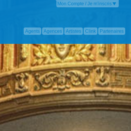
Mon Compte / Je m'inscris
Agents
Agences
Artistes
Clink
Partenaires