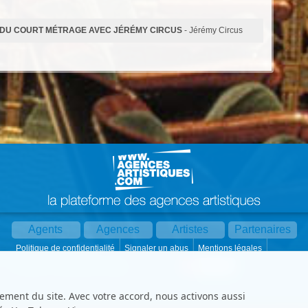
E DU COURT MÉTRAGE AVEC JÉRÉMY CIRCUS
- Jérémy Circus
Agents
Agences
Artistes
Partenaires
Politique de confidentialité
Signaler un abus
Mentions légales
Partager :
Par mail
Contact
Paramètres cookies
ement du site. Avec votre accord, nous activons aussi