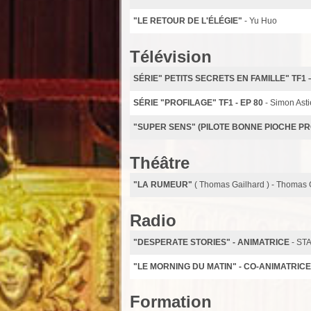
"LE RETOUR DE L'ÉLÉGIE"
- Yu Huo
Télévision
SÉRIE" PETITS SECRETS EN FAMILLE" TF1 –
SÉRIE "PROFILAGE" TF1 - EP 80
- Simon Asti
"SUPER SENS" (PILOTE BONNE PIOCHE P
Théâtre
"LA RUMEUR"
( Thomas Gailhard ) - Thomas 
Radio
"DESPERATE STORIES" - ANIMATRICE
- ST
"LE MORNING DU MATIN" - CO-ANIMATRIC
Formation