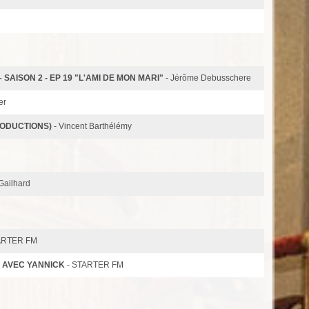
 SAISON 2 - EP 19 "L'AMI DE MON MARI"
- Jérôme Debusschere
er
RODUCTIONS)
- Vincent Barthélémy
Gailhard
ARTER FM
E AVEC YANNICK
- STARTER FM