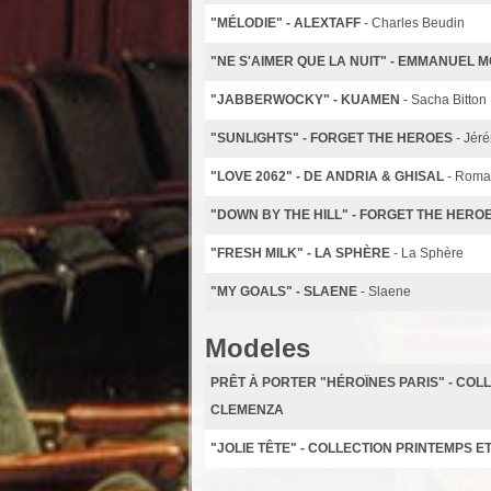
"MÉLODIE" - ALEXTAFF
- Charles Beudin
"NE S'AIMER QUE LA NUIT" - EMMANUEL M
"JABBERWOCKY" - KUAMEN
- Sacha Bitton
"SUNLIGHTS" - FORGET THE HEROES
- Jér
"LOVE 2062" - DE ANDRIA & GHISAL
- Roma
"DOWN BY THE HILL" - FORGET THE HERO
"FRESH MILK" - LA SPHÈRE
- La Sphère
"MY GOALS" - SLAENE
- Slaene
Modeles
PRÊT À PORTER "HÉROÏNES PARIS" - CO
CLEMENZA
"JOLIE TÊTE" - COLLECTION PRINTEMPS E