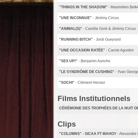
"THINGS IN THE SHADOW"
- Maximilien Betk
"UNE INCONNUE"
- Jérémy Circus
"ANIMAL(S)"
- Camille Goré & Jérémy Circus
"RUNNING BITCH"
- Jordi Gueyrard
"UNE OCCASION RATÉE"
- Carole Agostini
"SEX UP!"
- Benjamin Auriche
"LE SYNDRÔME DE CUSHING"
- Yvan George
"SOCHI"
- Clément Herraiz
Films Institutionnels
CÉRÉMONIE DES TROPHÉES DE LA NUIT O
Clips
"COLUMNS" - SICAA FT MAHOY
- Alexandre