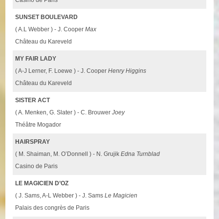
SUNSET BOULEVARD
( A.L Webber ) - J. Cooper
Max
Château du Kareveld
MY FAIR LADY
( A-J Lerner, F. Loewe ) - J. Cooper
Henry Higgins
Château du Kareveld
SISTER ACT
( A. Menken, G. Slater ) - C. Brouwer
Joey
Théâtre Mogador
HAIRSPRAY
( M. Shaiman, M. O’Donnell ) - N. Grujik
Edna Turnblad
Casino de Paris
LE MAGICIEN D’OZ
( J. Sams, A-L Webber ) - J. Sams
Le Magicien
Palais des congrès de Paris