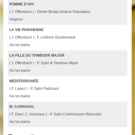
POMME D'API
( J. Offenbach ) - Olivier Broda
Amilcar Rabastens
Avignon
LA VIE PARISIENNE
( J. Offenbach ) - F. Lelièvre
Gondremark
Aix les bains
LA FILLE DU TAMBOUR MAJOR
( J. Offenbach ) - P. Sybil
le Tambour Major
Aix les bains
MÉDITERRANÉE
( F. Lopez ) - P. Sybil
Padovani
Aix les bains
M. CARNAVAL
( F. Dard, C. Aznavour ) - P. Sybil
Commissaire Reboudin
Aix les bains