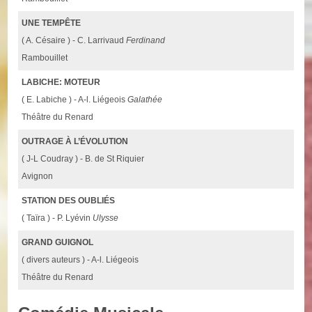
UNE TEMPÊTE
( A. Césaire ) - C. Larrivaud
Ferdinand
Rambouillet
LABICHE: MOTEUR
( E. Labiche ) - A-l. Liégeois
Galathée
Théâtre du Renard
OUTRAGE À L’ÉVOLUTION
( J-L Coudray ) - B. de St Riquier
Avignon
STATION DES OUBLIÉS
( Taïra ) - P. Lyévin
Ulysse
GRAND GUIGNOL
( divers auteurs ) - A-l. Liégeois
Théâtre du Renard