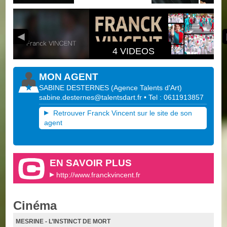
4 VIDEOS
MON AGENT
SABINE DESTERNES
(
Agence Talents d'Art
)
sabine.desternes@talentsdart.fr
• Tel : 0611913857
Retrouver Franck Vincent sur le site de son
agent
EN SAVOIR PLUS
http://www.franckvincent.fr
Cinéma
MESRINE - L’INSTINCT DE MORT