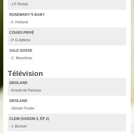
- J-F Richet
ROSEMARY’S BABY
- A. Holland
COURS PRIVÉ
- P. G-deferre
SALE GOSSE
- C. Mouriéras
Télévision
GROLAND
- Arnold de Parscau
GROLAND
- Sylvain Fusée
CLEM (SAISON 5, ÉP 2)
- J. Bunuel