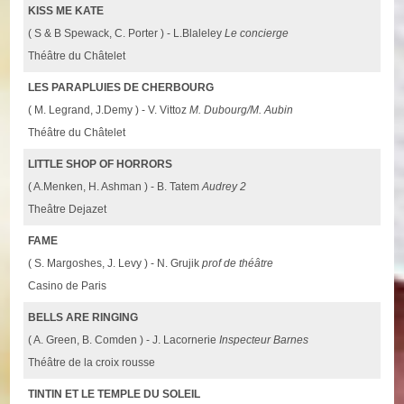
KISS ME KATE
( S & B Spewack, C. Porter ) - L.Blaleley
Le concierge
Théâtre du Châtelet
LES PARAPLUIES DE CHERBOURG
( M. Legrand, J.Demy ) - V. Vittoz
M. Dubourg/M. Aubin
Théâtre du Châtelet
LITTLE SHOP OF HORRORS
( A.Menken, H. Ashman ) - B. Tatem
Audrey 2
Theâtre Dejazet
FAME
( S. Margoshes, J. Levy ) - N. Grujik
prof de théâtre
Casino de Paris
BELLS ARE RINGING
( A. Green, B. Comden ) - J. Lacornerie
Inspecteur Barnes
Théâtre de la croix rousse
TINTIN ET LE TEMPLE DU SOLEIL