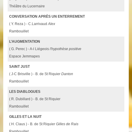
Théâtre du Lucernaire
CONVERSATION APRÈS UN ENTERREMENT
( Y. Reza ) - C.Larrivaud
Alex
Rambouillet
L’AUGMENTATION
( G. Perec ) - A-l Liégeois
l'hypothèse positive
Espace Jemmapes
SAINT JUST
( J-C Brisville ) - B. de St Riquier
Danton
Rambouillet
LES DIABLOGUES
( R. Dubillard ) - B. de St Riquier
Rambouillet
GILLES ET LA NUIT
( H. Claus ) - B. de St Riquier
Gilles de Rais
Rambouillet