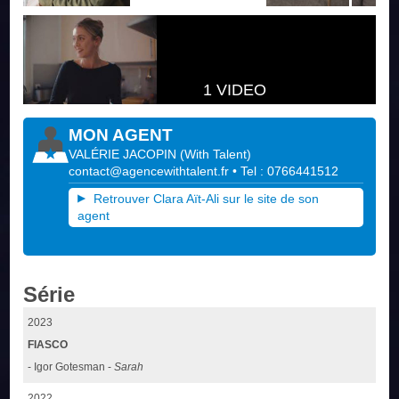
1 VIDEO
MON AGENT
VALÉRIE JACOPIN
(
With Talent
)
contact@agencewithtalent.fr
• Tel : 0766441512
Retrouver Clara Aït-Ali sur le site de son
agent
Série
2023
FIASCO
- Igor Gotesman -
Sarah
2022