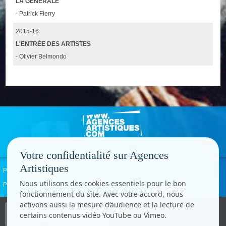
LA GÉNÉRALE
- Patrick Fierry
2015-16
L'ENTRÉE DES ARTISTES
- Olivier Belmondo
Votre confidentialité sur Agences
Artistiques
Politique de confidentialité
Signaler un abus
Mentions légales
Contact
Nous utilisons des cookies essentiels pour le bon
Paramètres cookies
fonctionnement du site. Avec votre accord, nous
activons aussi la mesure d’audience et la lecture de
Copyright © CC.Comunication
certains contenus vidéo YouTube ou Vimeo.
Tous droits réservés
www.cccom.fr