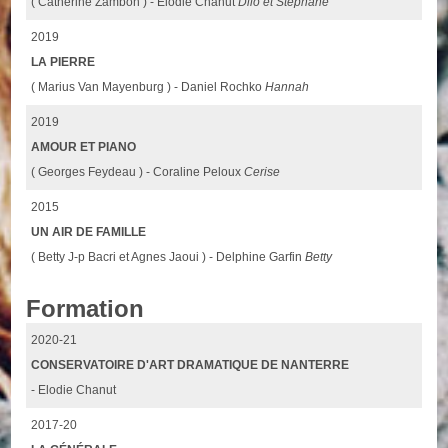
( Catherine Zambon ) - Elodie Chanut
Dilo et Stéphane
2019
LA PIERRE
( Marius Van Mayenburg ) - Daniel Rochko
Hannah
2019
AMOUR ET PIANO
( Georges Feydeau ) - Coraline Peloux
Cerise
2015
UN AIR DE FAMILLE
( Betty J-p Bacri et Agnes Jaoui ) - Delphine Garfin
Betty
Formation
2020-21
CONSERVATOIRE D'ART DRAMATIQUE DE NANTERRE
- Elodie Chanut
2017-20