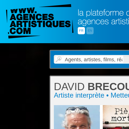
FR
EN
DAVID
BRECO
Artiste interprète • Mett