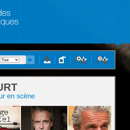
URT
eur en scène