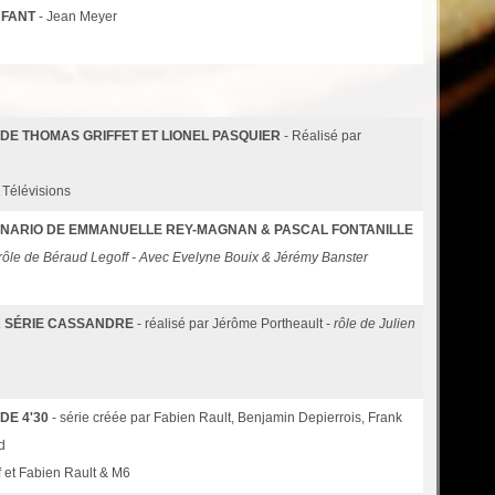
NFANT
- Jean Meyer
 DE THOMAS GRIFFET ET LIONEL PASQUIER
- Réalisé par
 Télévisions
CÉNARIO DE EMMANUELLE REY-MAGNAN & PASCAL FONTANILLE
rôle de Béraud Legoff - Avec Evelyne Bouix & Jérémy Banster
LA SÉRIE CASSANDRE
- réalisé par Jérôme Portheault -
rôle de Julien
DE 4'30
- série créée par Fabien Rault, Benjamin Depierrois, Frank
d
f et Fabien Rault & M6