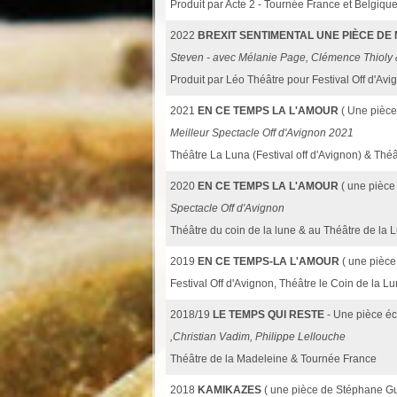
Produit par Acte 2 - Tournée France et Belgiqu
2022
BREXIT SENTIMENTAL UNE PIÈCE DE
Steven - avec Mélanie Page, Clémence Thioly
Produit par Léo Théâtre pour Festival Off d'
2021
EN CE TEMPS LA L'AMOUR
( Une pièce
Meilleur Spectacle Off d'Avignon 2021
Théâtre La Luna (Festival off d'Avignon) & Th
2020
EN CE TEMPS LA L'AMOUR
( une pièce
Spectacle Off d'Avignon
Théâtre du coin de la lune & au Théâtre de la 
2019
EN CE TEMPS-LA L'AMOUR
( une pièce
Festival Off d'Avignon, Théâtre le Coin de la L
2018/19
LE TEMPS QUI RESTE
- Une pièce éc
,Christian Vadim, Philippe Lellouche
Théâtre de la Madeleine & Tournée France
2018
KAMIKAZES
( une pièce de Stéphane Gu