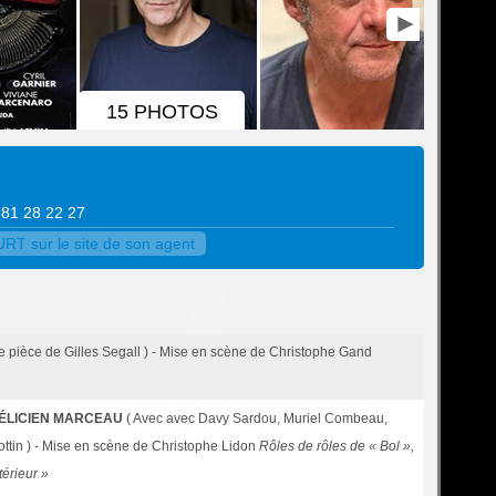
15 PHOTOS
9 81 28 22 27
 sur le site de son agent
e pièce de Gilles Segall ) - Mise en scène de Christophe Gand
FÉLICIEN MARCEAU
( Avec avec Davy Sardou, Muriel Combeau,
ttin ) - Mise en scène de Christophe Lidon
Rôles de rôles de « Bol »,
térieur »