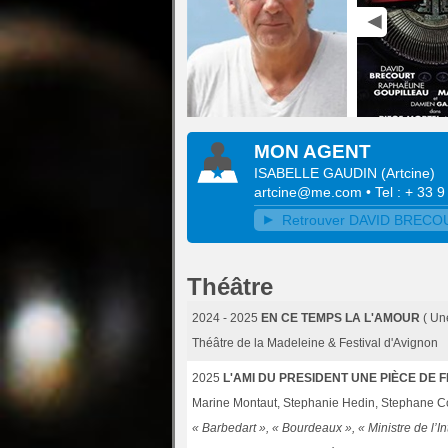
MON AGENT
ISABELLE GAUDIN
(
Artcine
)
artcine@me.com
• Tel : + 33 
Retrouver DAVID BRECOURT
Théâtre
2024 - 2025
EN CE TEMPS LA L'AMOUR
( Un
Théâtre de la Madeleine & Festival d'Avignon
2025
L'AMI DU PRESIDENT UNE PIÈCE DE 
Marine Montaut, Stephanie Hedin, Stephane Co
« Barbedart », « Bourdeaux », « Ministre de l’In