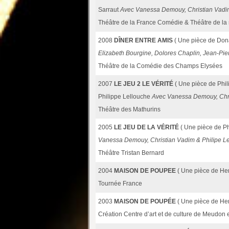
Sarraut
Avec Vanessa Demouy, Christian Vadim
Théâtre de la France Comédie & Théâtre de la
2008
DÎNER ENTRE AMIS
( Une pièce de Don
Elizabeth Bourgine, Dolores Chaplin, Jean-Pie
Théâtre de la Comédie des Champs Elysées
2007
LE JEU 2 LE VÉRITÉ
( Une pièce de Phi
Philippe Lellouche
Avec Vanessa Demouy, Chri
Théâtre des Mathurins
2005
LE JEU DE LA VÉRITÉ
( Une pièce de P
Vanessa Demouy, Christian Vadim & Philipe L
Théâtre Tristan Bernard
2004
MAISON DE POUPEE
( Une pièce de He
Tournée France
2003
MAISON DE POUPÉE
( Une pièce de He
Création Centre d’art et de culture de Meudon 