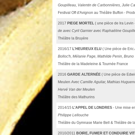
Goupilleau, Valentin de Carbonnières, Julie Cav
Festival Off d'Avignon au Théâtre Buffon - Pro
2017
PIEGE MORTEL
( une pièce de Ira Levin
de avec Cyril Garnier avec Raphaëline Goupill
Théâtre la Bruyère
2016/17
L'HEUREUX ELU
( Une pièce de Eri
Bolloc'h, Mélanie Page, Mathilde Penin, Bruno
Théâtre de la Madeleine & Tournée France
2016
GARDE ALTERNÉE
( Une pièce de Edwi
Meulen
Avec Camille Aguilar, Mathias Hugueno
Hervé Van der Meulen
Théâtre des Mathurins
2014/15
L'APPEL DE LONDRES
- Une mise e
Philippe Lellouche
Théâtre du Gymnase Marie Bell & Théâtre de l
2010/2011
BOIRE, FUMER ET CONDUIRE VI