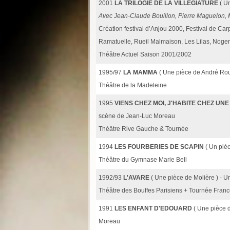
2001
LA TRILOGIE DE LA VILLÉGIATURE
( U
Avec Jean-Claude Bouillon, Pierre Maguelon, M
Création festival d’Anjou 2000, Festival de Carp
Ramatuelle, Rueil Malmaison, Les Lilas, Noge
Théâtre Actuel Saison 2001/2002
1995/97
LA MAMMA
( Une pièce de André Rou
Théâtre de la Madeleine
1995
VIENS CHEZ MOI, J'HABITE CHEZ UNE
scène de Jean-Luc Moreau
Théâtre Rive Gauche & Tournée
1994
LES FOURBERIES DE SCAPIN
( Un piè
Théâtre du Gymnase Marie Bell
1992/93
L'AVARE
( Une pièce de Molière ) -
Théâtre des Bouffes Parisiens + Tournée Fran
1991
LES ENFANT D'EDOUARD
( Une pièce 
Moreau