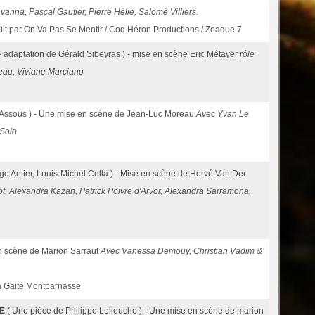
anna, Pascal Gautier, Pierre Hélie, Salomé Villiers.
duit par On Va Pas Se Mentir / Coq Héron Productions / Zoaque 7
 - adaptation de Gérald Sibeyras ) - mise en scène Eric Métayer
rôle
eau, Viviane Marciano
c Assous ) - Une mise en scène de Jean-Luc Moreau
Avec Yvan Le
 Solo
ge Antier, Louis-Michel Colla ) - Mise en scène de Hervé Van Der
t, Alexandra Kazan, Patrick Poivre d'Arvor, Alexandra Sarramona,
n scène de Marion Sarraut
Avec Vanessa Demouy, Christian Vadim &
a Gaité Montparnasse
TE
( Une pièce de Philippe Lellouche ) - Une mise en scène de marion