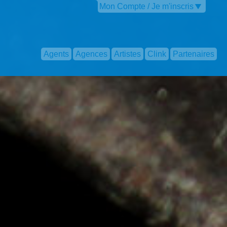
Mon Compte / Je m'inscris
Agents
Agences
Artistes
Clink
Partenaires