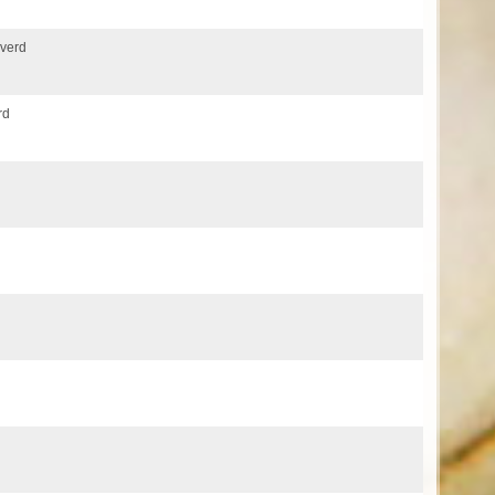
verd
rd