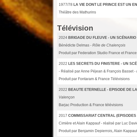
1977/78
LA VIE DONT LE PRINCE EST UN E
Théâtre des Mathurins
Télévision
2024
BRIGADE DU FLEUVE - UN SCÉNARIO
Bénédicte Delmas -
Rôle de Chalençois
Produit par Federation Studio France et France
2022
LES SECRETS DU FINISTERE - UN S
- Réalisé par Anne Péjean & François Basset -
Produit par Fontaram & France Télévisions
2022
BEAUTE ETERNELLE - EPISODE DE 
Valençon
Barjac Production & France télévisions
2017
COMMISSARIAT CENTRAL (EPISODES 
Cimière et Alain Kappauf - réalisé par Luc Davi
Produit par Benjamin Depierrois, Alain Kappau