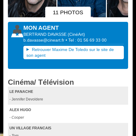
11 PHOTOS
MON AGENT
BERTRAND DAVASSE
(
CinéArt
)
b.davasse@cineart.fr
• Tel : 01 56 69 33 00
Retrouver Maxime De Toledo sur le site de
son agent
Cinéma/ Télévision
LE PANACHE
- Jennifer Devoldere
ALEX HUGO
-
Cooper
UN VILLAGE FRANCAIS
-
Tom