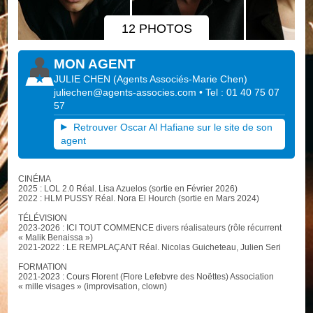
12 PHOTOS
MON AGENT
JULIE CHEN
(
Agents Associés-Marie Chen
)
juliechen@agents-associes.com
• Tel : 01 40 75 07
57
Retrouver Oscar Al Hafiane sur le site de son
agent
CINÉMA
2025 : LOL 2.0 Réal. Lisa Azuelos (sortie en Février 2026)
2022 : HLM PUSSY Réal. Nora El Hourch (sortie en Mars 2024)
TÉLÉVISION
2023-2026 : ICI TOUT COMMENCE divers réalisateurs (rôle récurrent
« Malik Benaissa »)
2021-2022 : LE REMPLAÇANT Réal. Nicolas Guicheteau, Julien Seri
FORMATION
2021-2023 : Cours Florent (Flore Lefebvre des Noëttes) Association
« mille visages » (improvisation, clown)