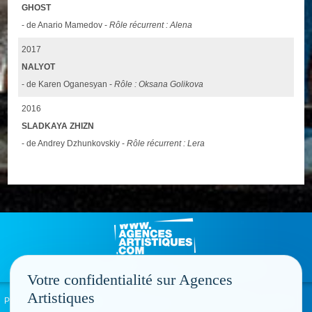
GHOST
- de Anario Mamedov -
Rôle récurrent : Alena
2017
NALYOT
- de Karen Oganesyan -
Rôle : Oksana Golikova
2016
SLADKAYA ZHIZN
- de Andrey Dzhunkovskiy -
Rôle récurrent : Lera
Votre confidentialité sur Agences
Artistiques
Politique de confidentialité
Signaler un abus
Mentions légales
Contact