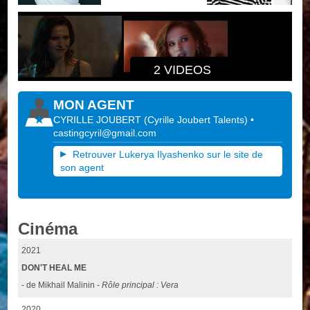
2 VIDEOS
MON AGENT
CYRILLE JOUBERT
(
Cyrille Joubert Talents
)
•
castingcyril@gmail.com
Retrouver Lukerya Ilyashenko sur le site de
son agent
Cinéma
2021
DON'T HEAL ME
- de Mikhail Malinin -
Rôle principal : Vera
2020