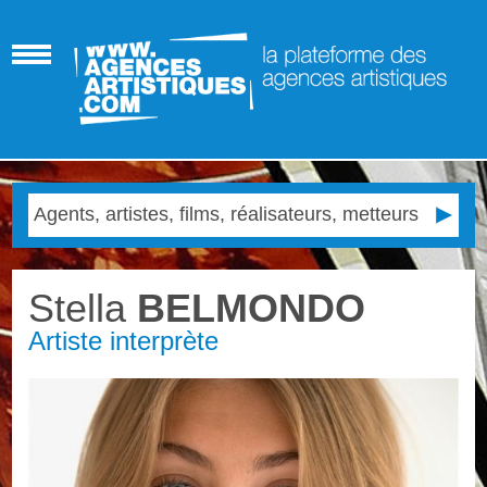
Stella
BELMONDO
Artiste interprète