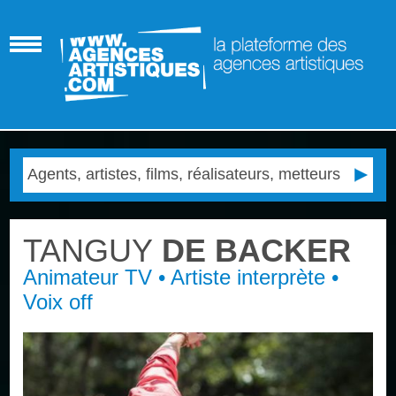
TANGUY
DE BACKER
Animateur TV • Artiste interprète •
Voix off