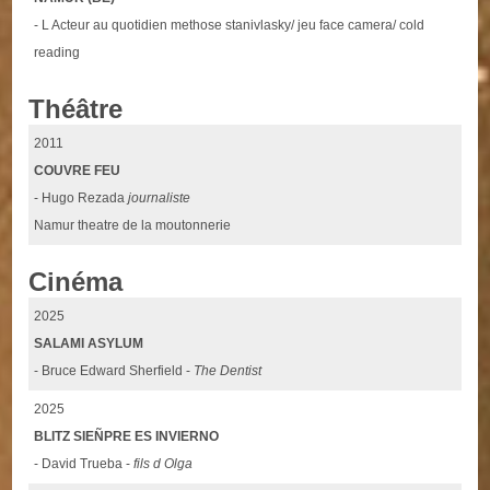
- L Acteur au quotidien methose stanivlasky/ jeu face camera/ cold
reading
Théâtre
2011
COUVRE FEU
- Hugo Rezada
journaliste
Namur theatre de la moutonnerie
Cinéma
2025
SALAMI ASYLUM
- Bruce Edward Sherfield -
The Dentist
2025
BLITZ SIEÑPRE ES INVIERNO
- David Trueba -
fils d Olga