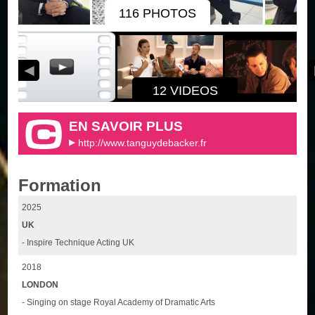
116 PHOTOS
12 VIDEOS
EN SAVOIR PLUS
http://www.tanguydebacker.fr
Formation
2025
UK
- Inspire Technique Acting UK
2018
LONDON
- Singing on stage Royal Academy of Dramatic Arts