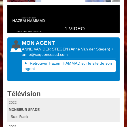
1 VIDEO
MON AGENT
ANNE VAN DER STEGEN
(
Anne Van der Stegen
)
•
anne@sequencesud.com
Retrouver Hazem HAMMAD sur le site de son
agent
Télévision
2022
MONSIEUR SPADE
- Scott Frank
2021