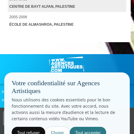
CENTRE DE BAYT ALFAN, PALESTINE
2005-2006
ÉCOLE DE ALMASHROA, PALESTINE
Votre confidentialité sur Agences
Artistiques
Politique de confidentialité
Signaler un abus
Mentions légales
Contact
Nous utilisons des cookies essentiels pour le bon
Paramètres cookies
fonctionnement du site. Avec votre accord, nous
activons aussi la mesure d’audience et la lecture de
Copyright © CC.Comunication
certains contenus vidéo YouTube ou Vimeo.
Tous droits réservés
www.cccom.fr
Tout refuser
Choisir
Tout accepter