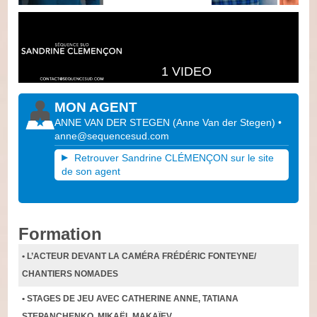
1 VIDEO
MON AGENT
ANNE VAN DER STEGEN
(
Anne Van der Stegen
)
•
anne@sequencesud.com
Retrouver Sandrine CLÉMENÇON sur le site
de son agent
Formation
• L’ACTEUR DEVANT LA CAMÉRA FRÉDÉRIC FONTEYNE/
CHANTIERS NOMADES
• STAGES DE JEU AVEC CATHERINE ANNE, TATIANA
STEPANCHENKO, MIKAËL MAKAÏEV …