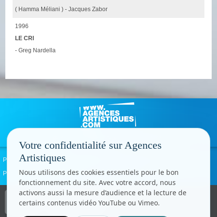
( Hamma Méliani ) - Jacques Zabor
1996
LE CRI
- Greg Nardella
Votre confidentialité sur Agences
Artistiques
Politique de confidentialité
Signaler un abus
Mentions légales
Contact
Nous utilisons des cookies essentiels pour le bon
Paramètres cookies
fonctionnement du site. Avec votre accord, nous
activons aussi la mesure d’audience et la lecture de
Copyright © CC.Comunication
certains contenus vidéo YouTube ou Vimeo.
Tous droits réservés
www.cccom.fr