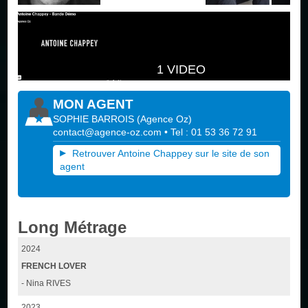
1 VIDEO
MON AGENT
SOPHIE BARROIS
(
Agence Oz
)
contact@agence-oz.com
• Tel : 01 53 36 72 91
Retrouver Antoine Chappey sur le site de son
agent
Long Métrage
2024
FRENCH LOVER
- Nina RIVES
2023