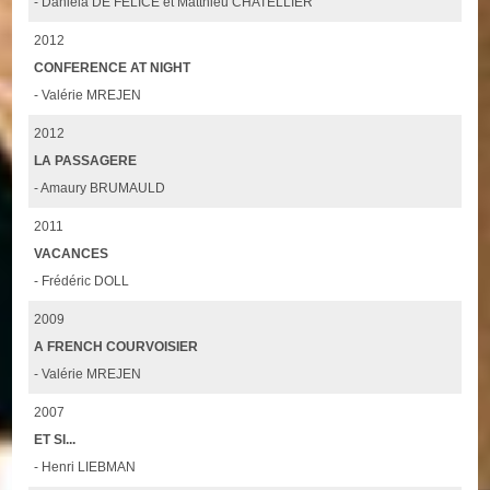
- Daniela DE FELICE et Matthieu CHATELLIER
2012
CONFERENCE AT NIGHT
- Valérie MREJEN
2012
LA PASSAGERE
- Amaury BRUMAULD
2011
VACANCES
- Frédéric DOLL
2009
A FRENCH COURVOISIER
- Valérie MREJEN
2007
ET SI...
- Henri LIEBMAN