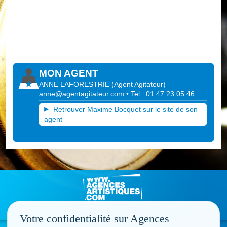
MON AGENT
ANNE LAFORESTRIE
(
Agent Agitateur
)
anne@agentagitateur.com
• Tel : 01 47 23 05 46
Retrouver Maxime Bocquet sur le site de son
agent
Votre confidentialité sur Agences