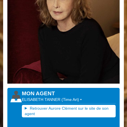
MON AGENT
ELISABETH TANNER
(
Time Art
)
•
Retrouver Aurore Clément sur le site de son
agent