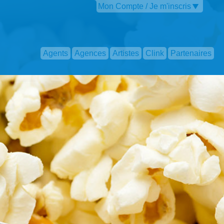
Mon Compte / Je m'inscris
Agents
Agences
Artistes
Clink
Partenaires