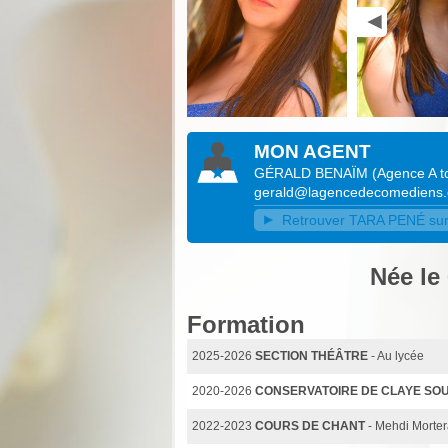
MON AGENT
GÉRALD BENAÏM
(
Agence A to
gerald@lagencedecomediens
Retrouver TARA PENÉ sur l
Née le
Formation
2025-2026
SECTION THÉÂTRE
- Au lycée
2020-2026
CONSERVATOIRE DE CLAYE SOU
2022-2023
COURS DE CHANT
- Mehdi Morter