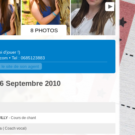
8 PHOTOS
i d'jouer !
)
.com
• Tel : 0685123883
e site de son agent
 6 Septembre 2010
ILLY
- Cours de chant
a ( Coach vocal)