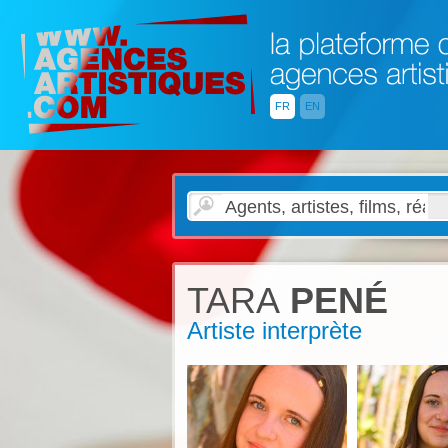
FR
EN
TARA
PENÉ
Artiste interprète