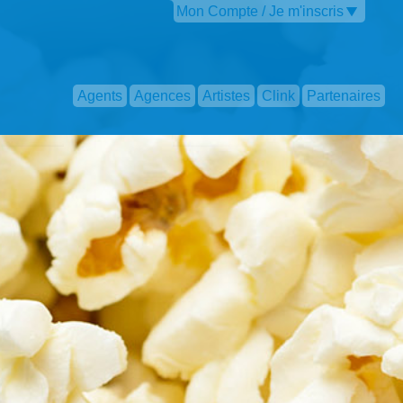
Mon Compte / Je m'inscris
Agents
Agences
Artistes
Clink
Partenaires