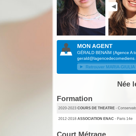
MON AGENT
GÉRALD BENAÏM
(
Agence A to
gerald@lagencedecomediens
Retrouver MARIA-GIULIA C
Née l
Formation
2020-2023
COURS DE THEATRE
- Conservat
2012-2018
ASSOCIATION ENAC
- Paris 14e
Court Métrage