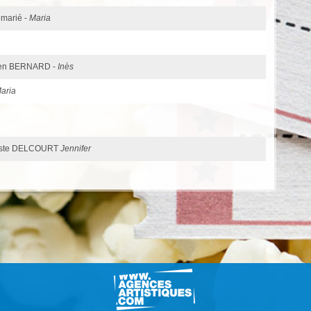
emarié -
Maria
ien BERNARD -
Inès
aria
ptiste DELCOURT
Jennifer