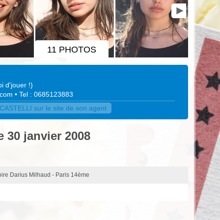
11 PHOTOS
i d'jouer !
)
.com
• Tel : 0685123883
ASTELLI sur le site de son agent
e 30 janvier 2008
oire Darius Milhaud - Paris 14ème