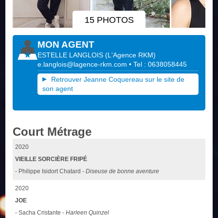
15 PHOTOS
MON AGENT
ESTELLE LANGLOIS
(
L'Agence RKM
)
e.langlois@lagence-rkm.com
• Tel : 0638058445
Retrouver Jeanne Coquereau sur le site de
son agent
Court Métrage
2020
VIEILLE SORCIÈRE FRIPÉ
- Philippe Isidort Chatard -
Diseuse de bonne aventure
2020
JOE
- Sacha Cristante -
Harleen Quinzel