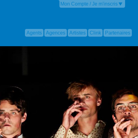
Mon Compte / Je m'inscris
Agents
Agences
Artistes
Clink
Partenaires