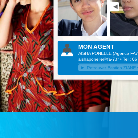
MON AGENT
AISHA PONELLE
(
Agence FA7
aishaponelle@fa-7.fr
• Tel : 0
Retrouver Bastien ZIANE s