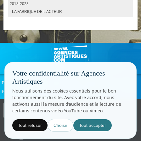
2018-2023
- LA FABRIQUE DE L'ACTEUR
Votre confidentialité sur Agences
Artistiques
Politique de confidentialité
Signaler un abus
Mentions légales
Contact
Nous utilisons des cookies essentiels pour le bon
Paramètres cookies
fonctionnement du site. Avec votre accord, nous
activons aussi la mesure d’audience et la lecture de
Copyright © CC.Comunication
certains contenus vidéo YouTube ou Vimeo.
Tous droits réservés
www.cccom.fr
Tout refuser
Choisir
Tout accepter