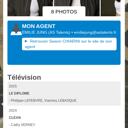
8 PHOTOS
MON AGENT
EMILIE JUNG
(
AS Talents
)
•
emiliejung@astalents.fr
Retrouver Swann CHIARINI sur le site de son
agent
Télévision
2025
LE DIPLOME
- Philippe LEFEBVRE, Vianney LEBASQUE
2024
CLEAN
- Cathy VERNEY