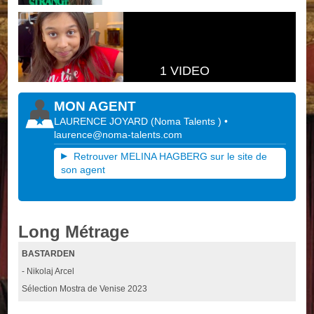
1 VIDEO
MON AGENT
LAURENCE JOYARD
(
Noma Talents
)
•
laurence@noma-talents.com
Retrouver MELINA HAGBERG sur le site de
son agent
Long Métrage
BASTARDEN
- Nikolaj Arcel
Sélection Mostra de Venise 2023