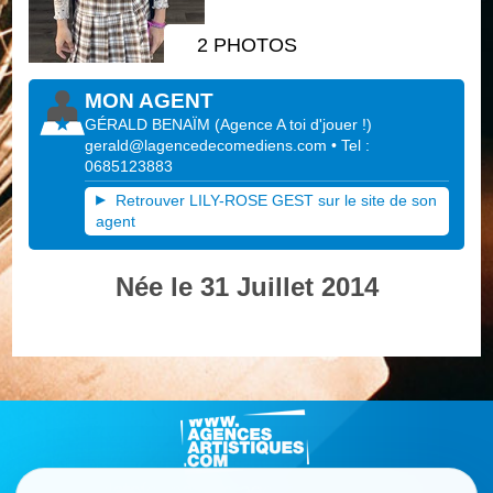
2 PHOTOS
MON AGENT
GÉRALD BENAÏM
(
Agence A toi d'jouer !
)
gerald@lagencedecomediens.com
• Tel :
0685123883
Retrouver LILY-ROSE GEST sur le site de son
agent
Née le 31 Juillet 2014