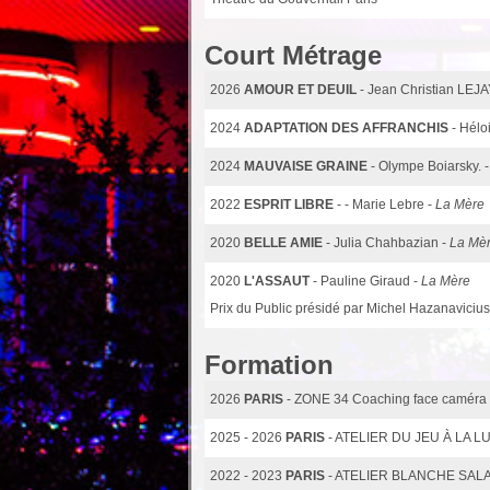
Court Métrage
2026
AMOUR ET DEUIL
- Jean Christian LEJA
2024
ADAPTATION DES AFFRANCHIS
- Hél
2024
MAUVAISE GRAINE
- Olympe Boiarsky. 
2022
ESPRIT LIBRE
- - Marie Lebre -
La Mère
2020
BELLE AMIE
- Julia Chahbazian -
La Mè
2020
L'ASSAUT
- Pauline Giraud -
La Mère
Prix du Public présidé par Michel Hazanavicius
Formation
2026
PARIS
- ZONE 34 Coaching face caméra
2025 - 2026
PARIS
- ATELIER DU JEU À LA LUMI
2022 - 2023
PARIS
- ATELIER BLANCHE SALAN