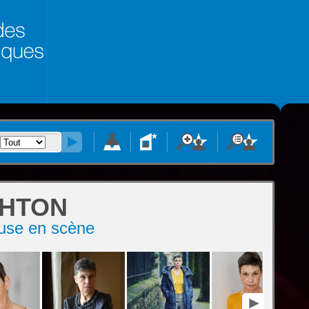
HTON
teuse en scène