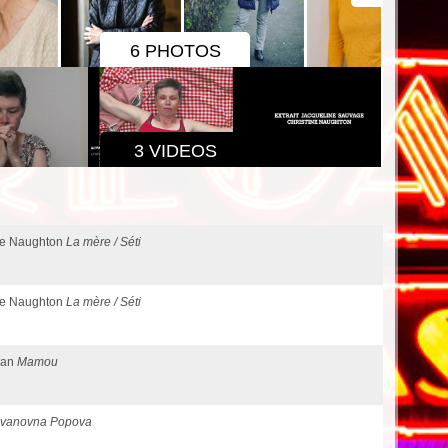
6 PHOTOS
3 VIDEOS
ine Naughton
La mère / Séti
ine Naughton
La mère / Séti
ran
Mamou
Ivanovna Popova