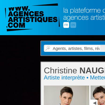
FR
EN
Christine
NAUG
Artiste interprète • Met