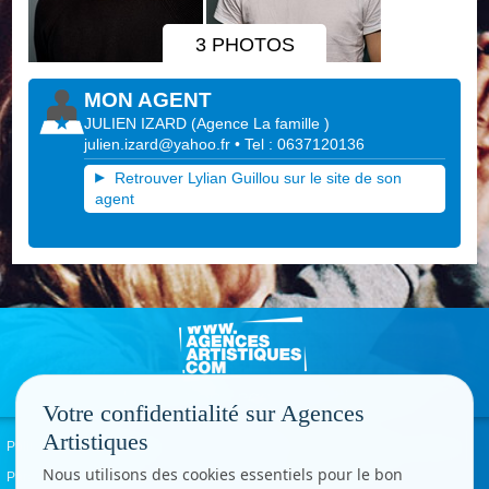
3 PHOTOS
MON AGENT
JULIEN IZARD
(
Agence La famille
)
julien.izard@yahoo.fr
• Tel : 0637120136
Retrouver Lylian Guillou sur le site de son
agent
Votre confidentialité sur Agences
Artistiques
Politique de confidentialité
Signaler un abus
Mentions légales
Contact
Nous utilisons des cookies essentiels pour le bon
Paramètres cookies