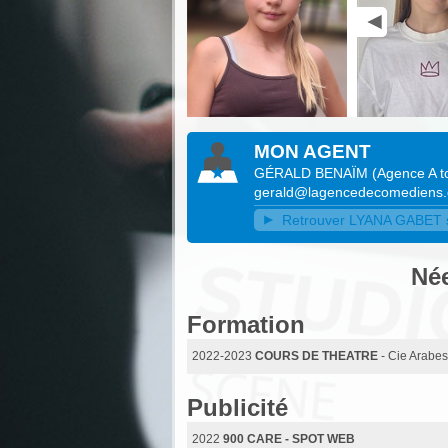
MON AGENT
GÉRALD BENAÏM
(
Agence A to
gerald@lagencedecomediens
Retrouver LYANA GABET su
Née
Formation
2022-2023
COURS DE THEATRE
- Cie Arabe
Publicité
2022
900 CARE - SPOT WEB