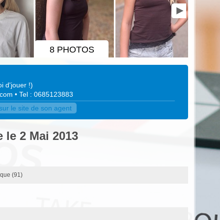
8 PHOTOS
i d'jouer !
)
.com
• Tel : 0685123883
r le site de son agent
 le 2 Mai 2013
sque (91)