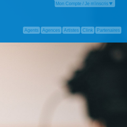
Mon Compte / Je m'inscris
Agents
Agences
Artistes
Clink
Partenaires