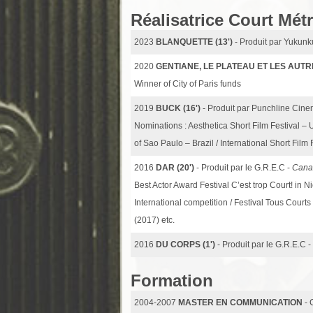
Réalisatrice Court Mét
2023
BLANQUETTE (13')
- Produit par Yukunk
2020
GENTIANE, LE PLATEAU ET LES AUTRE
Winner of City of Paris funds
2019
BUCK (16')
- Produit par Punchline Cin
Nominations : Aesthetica Short Film Festival – U
of Sao Paulo – Brazil / International Short Film 
2016
DAR (20')
- Produit par le G.R.E.C -
Cana
Best Actor Award Festival C’est trop Court! in 
International competition / Festival Tous Cour
(2017) etc.
2016
DU CORPS (1')
- Produit par le G.R.E.C -
Formation
2004-2007
MASTER EN COMMUNICATION
- 