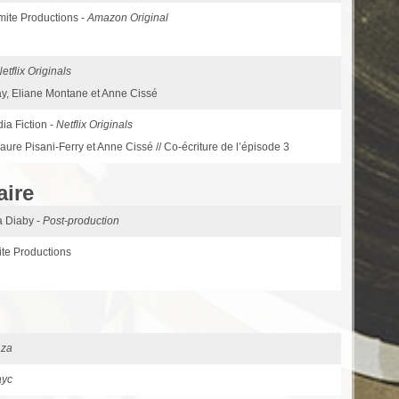
mite Productions -
Amazon Original
etflix Originals
y, Eliane Montane et Anne Cissé
dia Fiction -
Netflix Originals
re Pisani-Ferry et Anne Cissé // Co-écriture de l’épisode 3
aire
a Diaby -
Post-production
ite Productions
za
ayc