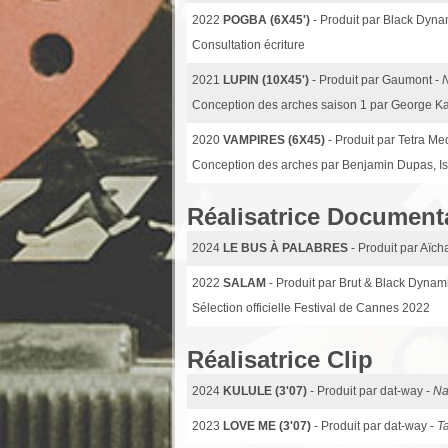
2022
POGBA (6X45')
- Produit par Black Dyna
Consultation écriture
2021
LUPIN (10X45')
- Produit par Gaumont -
N
Conception des arches saison 1 par George Ka
2020
VAMPIRES (6X45)
- Produit par Tetra Me
Conception des arches par Benjamin Dupas, Isau
Réalisatrice Document
2024
LE BUS À PALABRES
- Produit par Aïch
2022
SALAM
- Produit par Brut & Black Dynam
Sélection officielle Festival de Cannes 2022
Réalisatrice Clip
2024
KULULE (3'07)
- Produit par dat-way -
Na
2023
LOVE ME (3'07)
- Produit par dat-way -
T