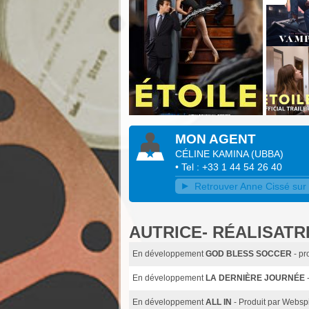
MON AGENT
CÉLINE KAMINA
(
UBBA
)
• Tel : +33 1 44 54 26 40
Retrouver Anne Cissé sur l
AUTRICE- RÉALISAT
En développement
GOD BLESS SOCCER
- p
En développement
LA DERNIÈRE JOURNÉE
En développement
ALL IN
- Produit par Websp