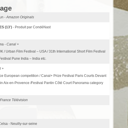
rage
un -
Amazon Originals
S (13')
- Produit par CondéNast
ema -
Canal +
K / Urban Film Festival – USA / 31th International Short Film Festival
Festival Pune India – India etc.
l +
Nice European competition / Canal+ Prize Festival Paris Courts Devant
ts in Aix-en-Provence /Festival Pantin Côté Court Panorama category
France Télévision
Celsa - Neuilly-sur-seine