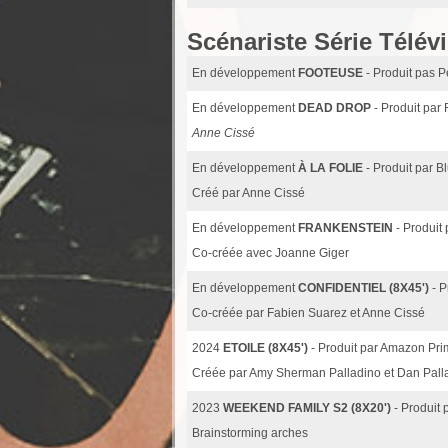
Scénariste Série Télév
En développement
FOOTEUSE
- Produit pas 
En développement
DEAD DROP
- Produit par
Anne Cissé
En développement
À LA FOLIE
- Produit par 
Créé par Anne Cissé
En développement
FRANKENSTEIN
- Produit
Co-créée avec Joanne Giger
En développement
CONFIDENTIEL (8X45')
- 
Co-créée par Fabien Suarez et Anne Cissé
2024
ETOILE (8X45')
- Produit par Amazon Pr
Créée par Amy Sherman Palladino et Dan Pallad
2023
WEEKEND FAMILY S2 (8X20')
- Produit 
Brainstorming arches