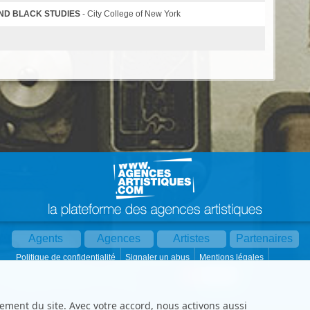
ND BLACK STUDIES
- City College of New York
Agents
Agences
Artistes
Partenaires
Politique de confidentialité
Signaler un abus
Mentions légales
Partager :
Par mail
Contact
Paramètres cookies
ement du site. Avec votre accord, nous activons aussi