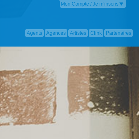
Mon Compte / Je m'inscris
Agents
Agences
Artistes
Clink
Partenaires