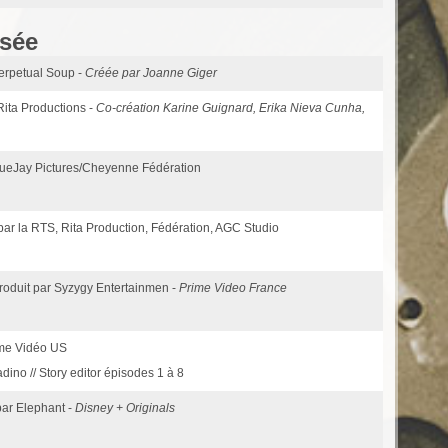
isée
Perpetual Soup -
Créée par Joanne Giger
 Rita Productions -
Co-création Karine Guignard, Erika Nieva Cunha,
BlueJay Pictures/Cheyenne Fédération
 par la RTS, Rita Production, Fédération, AGC Studio
Produit par Syzygy Entertainmen -
Prime Video France
ime Vidéo US
ino // Story editor épisodes 1 à 8
par Elephant -
Disney + Originals