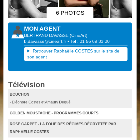
6 PHOTOS
MON AGENT
BERTRAND DAVASSE
(
CinéArt
)
b.davasse@cineart.fr
• Tel : 01 56 69 33 00
Retrouver Raphaëlle COSTES sur le site de
son agent
Télévision
BOUCHON
- Eléonore Costes et Amaury Dequé
GOLDEN MOUSTACHE - PROGRAMMES COURTS
ROSE CARPET - LA FOLIE DES RÉGIMES DÉCRYPTÉE PAR
RAPHAËLLE COSTES