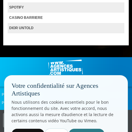
SPOTIFY
CASINO BARRIERE
DIOR UNTOLD
Votre confidentialité sur Agences
Artistiques
Politique de confidentialité
Signaler un abus
Mentions légales
Contact
Nous utilisons des cookies essentiels pour le bon
Paramètres cookies
fonctionnement du site. Avec votre accord, nous
activons aussi la mesure d’audience et la lecture de
Copyright © CC.Comunication
certains contenus vidéo YouTube ou Vimeo.
Tous droits réservés
www.cccom.fr