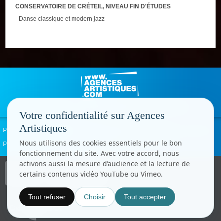
CONSERVATOIRE DE CRÉTEIL, NIVEAU FIN D'ÉTUDES
- Danse classique et modern jazz
Votre confidentialité sur Agences
Artistiques
Politique de confidentialité
Signaler un abus
Mentions légales
Contact
Nous utilisons des cookies essentiels pour le bon
Paramètres cookies
fonctionnement du site. Avec votre accord, nous
activons aussi la mesure d’audience et la lecture de
Copyright © CC.Comunication
certains contenus vidéo YouTube ou Vimeo.
Tous droits réservés
www.cccom.fr
Tout refuser
Choisir
Tout accepter