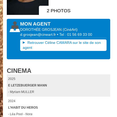
2 PHOTOS
MON AGENT
DOROTHÉE GROSJEAN
(
CinéArt
)
d.grosjean@cineart.fr
• Tel : 01 56 69 33 00
Retrouver Céline CAMARA sur le site de son
agent
CINEMA
2025
E LETZEBUERGER MANN
- Myriam MULLER
2024
L'HABIT DU HEROS
- Léa Pool -
Nora