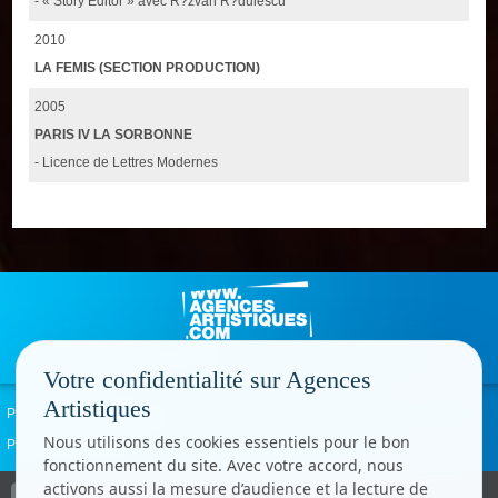
- « Story Editor » avec R?zvan R?dulescu
2010
LA FEMIS (SECTION PRODUCTION)
2005
PARIS IV LA SORBONNE
- Licence de Lettres Modernes
Votre confidentialité sur Agences
Artistiques
Politique de confidentialité
Signaler un abus
Mentions légales
Contact
Nous utilisons des cookies essentiels pour le bon
Paramètres cookies
fonctionnement du site. Avec votre accord, nous
activons aussi la mesure d’audience et la lecture de
Copyright © CC.Comunication