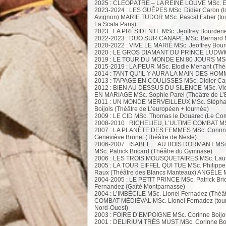
2025 : CLÉOPÂTRE – LA REINE LOUVE MSc. Eri
2023-2024 : LES GUÊPES MSc. Didier Caron (t
Avignon) MARIE TUDOR MSc. Pascal Faber (tou
La Scala Paris)
2023 : LA PRÉSIDENTE MSc. Jeoffrey Bourdenet 
2022-2023 : DUO SUR CANAPÉ MSc. Bernard 
2020-2022 : VIVE LE MARIÉ MSc. Jeoffrey Bourde
2020 : LE GROS DIAMANT DU PRINCE LUDWIG 
2019 : LE TOUR DU MONDE EN 80 JOURS MSc. S
2015-2019 : LA PEUR MSc. Elodie Menant (Théât
2014 : TANT QU’IL Y AURA LA MAIN DES HOMMES
2013 : TAPAGE EN COULISSES MSc. Didier Car
2012 : BIEN AU DESSUS DU SILENCE MSc. Viol
EN MARIAGE MSc. Sophie Parel (Théâtre de L’
2011 : UN MONDE MERVEILLEUX MSc. Stéphane
Boijols (Théâtre de L’européen + tournée)
2009 : LE CID MSc. Thomas le Douarec (Le Com
2008-2010 : RICHELIEU, L’ULTIME COMBAT MSc.
2007 : LA PLANÈTE DES FEMMES MSc. Corinne B
Geneviève Brunet (Théâtre de Nesle)
2006-2007 : ISABEL… AU BOIS DORMANT MSc.
MSc. Patrick Bricard (Théâtre du Gymnase)
2006 : LES TROIS MOUSQUETAIRES MSc. Laurent
2005 : LA TOUR EIFFEL QUI TUE MSc. Philipp
Raux (Théâtre des Blancs Manteaux) ANGÈLE MS
2004-2005 : LE PETIT PRINCE MSc. Patrick B
Fernandez (Gaîté Montparnasse)
2004 : L’IMBÉCILE MSc. Lionel Fernadez (Thé
COMBAT MÉDIÉVAL MSc. Lionel Fernadez (tourn
Nord-Ouest)
2003 : FOIRE D’EMPOIGNE MSc. Corinne Boijols
2001 : DELIRIUM TRÈS MUST MSc. Corinne Boij