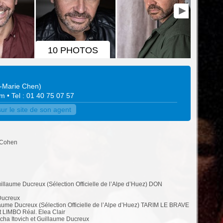
10 PHOTOS
s-Marie Chen
)
om
• Tel : 01 40 75 07 57
ur le site de son agent
 Cohen
illaume Ducreux (Sélection Officielle de l’Alpe d’Huez) DON
 Ducreux
aume Ducreux (Sélection Officielle de l’Alpe d’Huez) TARIM LE BRAVE
 LIMBO Réal. Elea Clair
a Itovich et Guillaume Ducreux