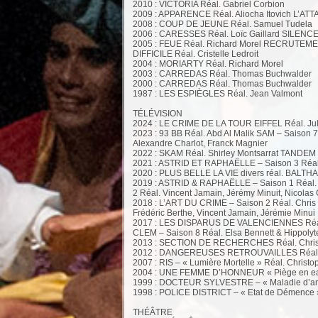
2010 : VICTORIA Réal. Gabriel Corbion
2009 : APPARENCE Réal. Aliocha Itovich L’A
2008 : COUP DE JEUNE Réal. Samuel Tudela
2006 : CARESSES Réal. Loïc Gaillard SILENCE
2005 : FEUE Réal. Richard Morel RECRUTEMENT R
DIFFICILE Réal. Cristelle Ledroit
2004 : MORIARTY Réal. Richard Morel
2003 : CARREDAS Réal. Thomas Buchwalder
2000 : CARREDAS Réal. Thomas Buchwalder
1987 : LES ESPIÈGLES Réal. Jean Valmont
TÉLÉVISION
2024 : LE CRIME DE LA TOUR EIFFEL Réal. Ju
2023 : 93 BB Réal. Abd Al Malik SAM – Saison 
Alexandre Charlot, Franck Magnier
2022 : SKAM Réal. Shirley Montsarrat TANDEM «
2021 : ASTRID ET RAPHAËLLE – Saison 3 Réal
2020 : PLUS BELLE LA VIE divers réal. BALTHA
2019 : ASTRID & RAPHAËLLE – Saison 1 Réal. 
2 Réal. Vincent Jamain, Jérémy Minuit, Nicolas
2018 : L’ART DU CRIME – Saison 2 Réal. Chris 
Frédéric Berthe, Vincent Jamain, Jérémie Minui
2017 : LES DISPARUS DE VALENCIENNES Réal. 
CLEM – Saison 8 Réal. Elsa Bennett & Hippolyt
2013 : SECTION DE RECHERCHES Réal. Christ
2012 : DANGEREUSES RETROUVAILLES Réal.
2007 : RIS – « Lumière Mortelle » Réal. Christo
2004 : UNE FEMME D’HONNEUR « Piège en eau 
1999 : DOCTEUR SYLVESTRE – « Maladie d’amo
1998 : POLICE DISTRICT – « Etat de Démence »
THÉÂTRE