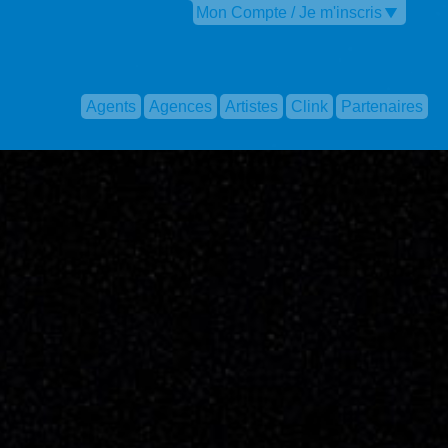
Mon Compte / Je m'inscris
Agents
Agences
Artistes
Clink
Partenaires