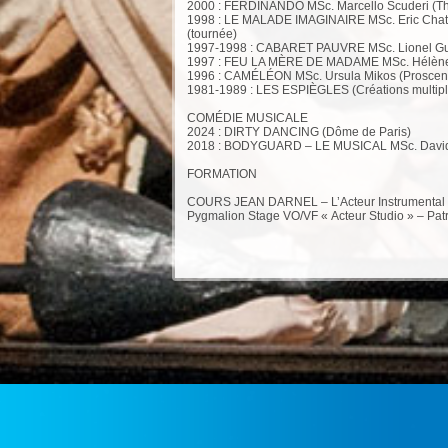
2000 : FERDINANDO MSc. Marcello Scuderi (Th
1998 : LE MALADE IMAGINAIRE MSc. Eric Cha
(tournée)
1997-1998 : CABARET PAUVRE MSc. Lionel Guil
1997 : FEU LA MÈRE DE MADAME MSc. Hélène 
1996 : CAMÉLÉON MSc. Ursula Mikos (Proscen
1981-1989 : LES ESPIÈGLES (Créations multipl
COMÉDIE MUSICALE
2024 : DIRTY DANCING (Dôme de Paris)
2018 : BODYGUARD – LE MUSICAL MSc. David E
FORMATION
COURS JEAN DARNEL – L’Acteur Instrumental L’
Pygmalion Stage VO/VF « Acteur Studio » – Patr