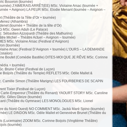
c Bouvron (tournée)
ournée) J’AIMERAIS ARRÊT(EE) MSc. Violaine Arsac (tournée +
rnée + Avignon) LA PEUR MSc. Elodie Menant (tournée – Avignon –
(Théâtre de la Tête d’Or + tournée)
Menez (Alhambra)
net (tournée + Théâtre de la tête d’Or)
MSc. Gwen Aduh (Le Palace)
ébastien Azzopardi (Théâtre des Mathurins)
re Michel – Théâtre Actuel – Avignon – tournée)
 MSc. Violaine Arsac (Festival d’Avignon)
on (tournée)
aine Arsac (Festival D’Avignon + tournée) L’OURS – LA DEMANDE
Essaïon)
 Boutet (Comédie Bastille) DITES-MOI QUE JE RÊVE MSc. Corinne
édia + tournée)
 Bruno Celier (Festival de Luçon)
oijols (Théâtre du Temple) REFLETS MSc. Odile Mallet &
 Camille Simon (Théâtre Marigny) LES FOURBERIES DE SCAPIN
 Tixier (Festival de Luçon)
e Carle-Empereur (Théâtre du Renard) YAOURT STORY MSc. Caroline
c. Gilles Gleize (tournée)
ricard (Théâtre du Gymnase) LES MONOLOGUES MSc. Lionel
âtre du Nord-Ouest) NO COMMENT MSc. Jackà Maré Spino (tournée)
ée) LE DINDON MSc. Odile Mallet et Geneviève Brunet (Théâtre du
 (Lucernaire) ZOOM MSc. Corinne Boijols (Vingtième Théâtre)
ols (tournée)