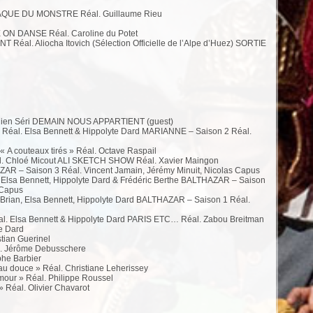
TTAQUE DU MONSTRE Réal. Guillaume Rieu
 ON DANSE Réal. Caroline du Potet
éal. Aliocha Itovich (Sélection Officielle de l’Alpe d’Huez) SORTIE
lien Séri DEMAIN NOUS APPARTIENT (guest)
7 Réal. Elsa Bennett & Hippolyte Dard MARIANNE – Saison 2 Réal.
 A couteaux tirés » Réal. Octave Raspail
. Chloé Micout ALI SKETCH SHOW Réal. Xavier Maingon
ZAR – Saison 3 Réal. Vincent Jamain, Jérémy Minuit, Nicolas Capus
Elsa Bennett, Hippolyte Dard & Frédéric Berthe BALTHAZAR – Saison
 Capus
Brian, Elsa Bennett, Hippolyte Dard BALTHAZAR – Saison 1 Réal.
Elsa Bennett & Hippolyte Dard PARIS ETC… Réal. Zabou Breitman
e Dard
ian Guerinel
 Jérôme Debusschere
phe Barbier
douce » Réal. Christiane Leherissey
ur » Réal. Philippe Roussel
 Réal. Olivier Chavarot