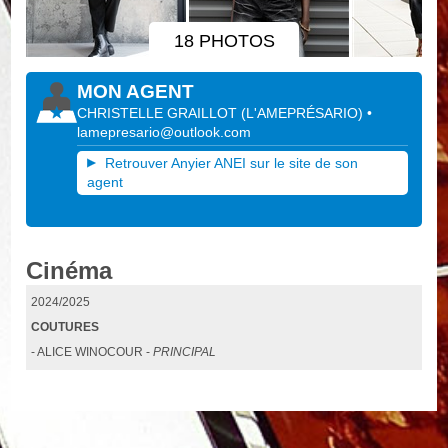
18 PHOTOS
MON AGENT
CHRISTELLE GRAILLOT
(
L'AMEPRÉSARIO
)
•
lamepresario@outlook.com
Retrouver Anyier ANEI sur le site de son
agent
Cinéma
2024/2025
COUTURES
- ALICE WINOCOUR -
PRINCIPAL