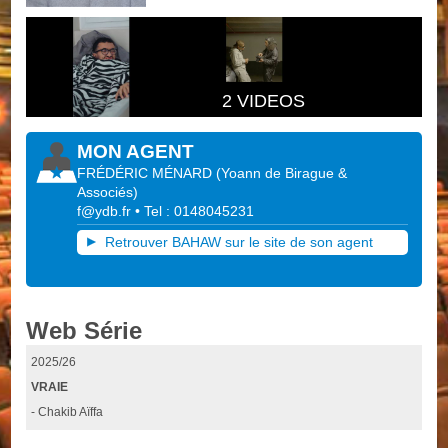
2 VIDEOS
MON AGENT
FRÉDÉRIC MÉNARD
(
Yoann de Birague &
Associés
)
f@ydb.fr
• Tel : 0148045231
Retrouver BAHAW sur le site de son agent
Web Série
2025/26
VRAIE
- Chakib Aïffa