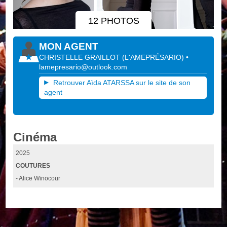
12 PHOTOS
MON AGENT
CHRISTELLE GRAILLOT
(
L'AMEPRÉSARIO
)
•
lamepresario@outlook.com
Retrouver Aïda ATARSSA sur le site de son
agent
Cinéma
2025
COUTURES
- Alice Winocour