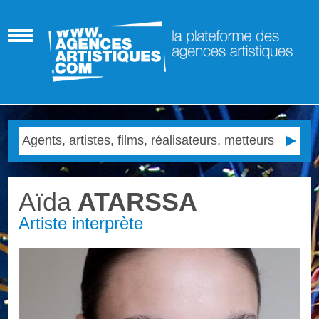
Aïda
ATARSSA
Artiste interprète