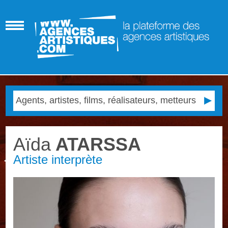
Aïda
ATARSSA
Artiste interprète