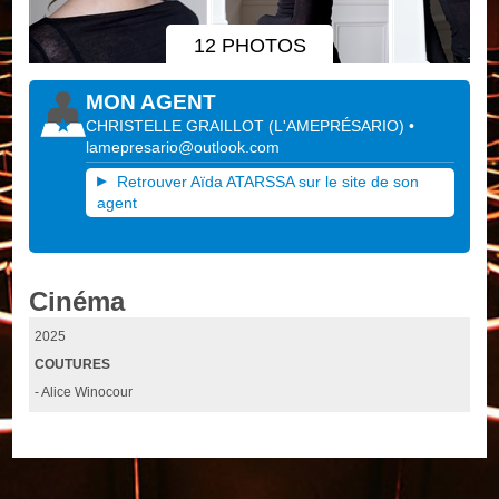
12 PHOTOS
MON AGENT
CHRISTELLE GRAILLOT
(
L'AMEPRÉSARIO
)
•
lamepresario@outlook.com
Retrouver Aïda ATARSSA sur le site de son
agent
Cinéma
2025
COUTURES
- Alice Winocour