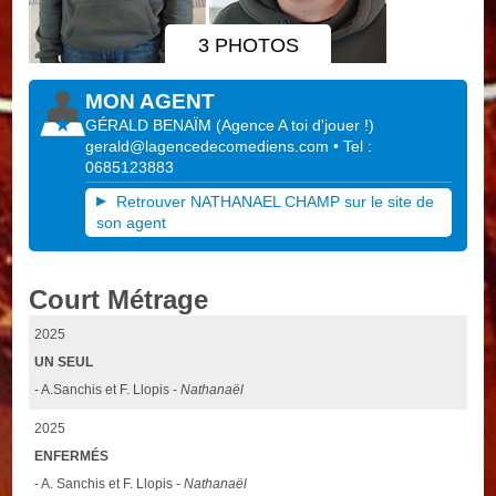
3 PHOTOS
MON AGENT
GÉRALD BENAÏM
(
Agence A toi d'jouer !
)
gerald@lagencedecomediens.com
• Tel :
0685123883
Retrouver NATHANAEL CHAMP sur le site de
son agent
Court Métrage
2025
UN SEUL
- A.Sanchis et F. Llopis -
Nathanaël
2025
ENFERMÉS
- A. Sanchis et F. Llopis -
Nathanaël