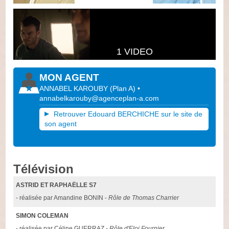
1 VIDEO
MON AGENT
ANNABEL KAROUBY
(
Plan A
)
•
annabelkarouby@agenceplan-a.com
Retrouver Edouard BERCHICHE sur le site de
son agent
Télévision
ASTRID ET RAPHAËLLE S7
- réalisée par Amandine BONIN -
Rôle de Thomas Charrier
SIMON COLEMAN
- réalisée par Céline GUERRAZ -
Rôle d'Eloi Fournier