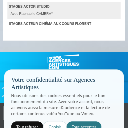
STAGES ACTOR STUDIO
- Avec Raphaelle CAMBRAY
STAGES ACTEUR CINÉMA AUX COURS FLORENT
Votre confidentialité sur Agences
Artistiques
Politique de confidentialité
Signaler un abus
Mentions légales
Contact
Nous utilisons des cookies essentiels pour le bon
Paramètres cookies
fonctionnement du site. Avec votre accord, nous
activons aussi la mesure d’audience et la lecture de
Copyright © CC.Comunication
certains contenus vidéo YouTube ou Vimeo.
Tous droits réservés
www.cccom.fr
Tout refuser
Choisir
Tout accepter