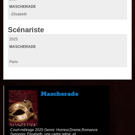
MASCHERADE
-
Elisabeth
Scénariste
2025
MASCHERADE
Paris
Mascherade
Court-métrage 2025 Genre: Horreur,Drame,Romance
Synopsis: Elisabeth, une cadre latine, et ...