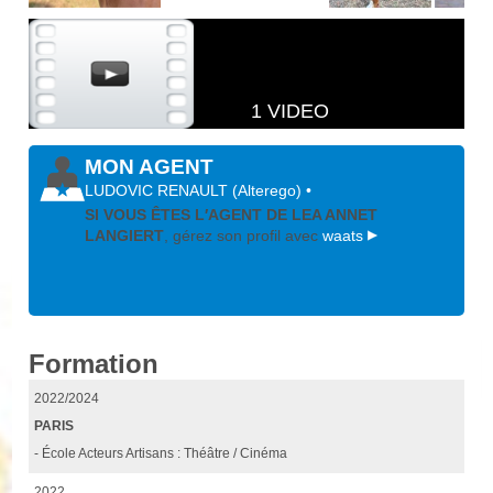
1 VIDEO
MON AGENT
LUDOVIC RENAULT
(
Alterego
)
•
SI VOUS ÊTES L′AGENT DE LEA ANNET
LANGIERT
, gérez son profil avec
waats
Formation
2022/2024
PARIS
- École Acteurs Artisans : Théâtre / Cinéma
2022