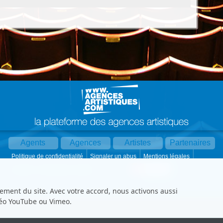
Agents
Agences
Artistes
Partenaires
Politique de confidentialité
Signaler un abus
Mentions légales
Partager :
Par mail
Contact
Paramètres cookies
ement du site. Avec votre accord, nous activons aussi
déo YouTube ou Vimeo.