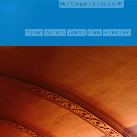
Mon Compte / Je m'inscris
Agents
Agences
Artistes
Clink
Partenaires