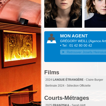
MON AGENT
GRÉGORY WEILL
(
Agence Art
• Tel : 01 42 80 00 42
Retrouver Josefa Heinsius 
Films
2024
LANGUE ÉTRANGÈRE
- Claire Burger
Berlinale 2024 - Sélection Officielle
Courts-Métrages
2025
FRANZISKA
- Sarah Hirtt