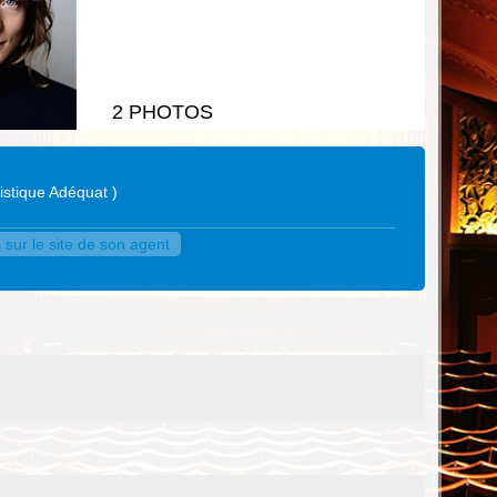
2 PHOTOS
istique Adéquat
)
sur le site de son agent