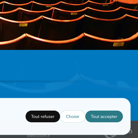
Tout refuser
Choisir
Tout accepter
Copyright © CC.Comunication
Tous droits réservés
www.cccom.fr