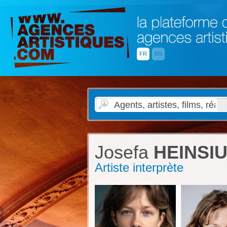
FR
EN
Josefa
HEINSI
Artiste interprète