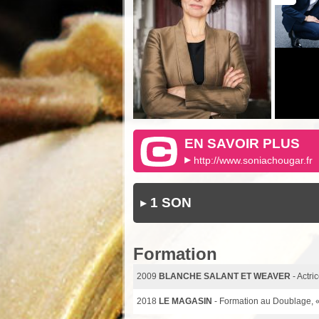
EN SAVOIR PLUS
http://www.soniachougar.fr
1 SON
Formation
2009
BLANCHE SALANT ET WEAVER
- Actr
2018
LE MAGASIN
- Formation au Doublage, 