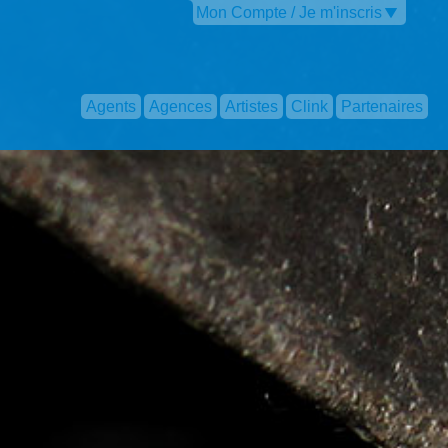
Mon Compte / Je m'inscris
Agents
Agences
Artistes
Clink
Partenaires