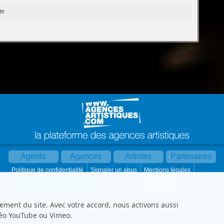
te
Agents
Agences
Artistes
Partenaires
Politique de confidentialité
Signaler un abus
Mentions légales
Partager :
Par mail
Contact
Paramètres cookies
ement du site. Avec votre accord, nous activons aussi
déo YouTube ou Vimeo.