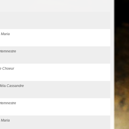
a
Maria
ytemnestre
e Choeur
 Méla
Cassandre
ytemnestre
a
Maria