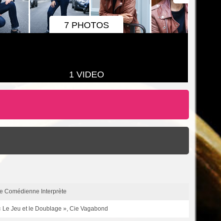
7 PHOTOS
1 VIDEO
ice Comédienne Interprète
« Le Jeu et le Doublage », Cie Vagabond