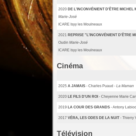
2020
DE L'INCONVÉNIENT D'ÊTRE MICHEL 
Marie-José
ICARE Isyy les Moulneaux
2021
REPRISE "L'INCONVÉNIENT D'ÊTRE M
Oudin
Marie-José
ICARE Isyy les Moulneaux
Cinéma
2025
A JAMAIS
- Charles Puaud -
La Maman
2020
LE FILS D'UN ROI
- Cheyenne Marie Car
2019
LA COUR DES GRANDS
- Antony Labio
2017
VÉRA, LES ODES DE LA NUIT
- Thierry
Télévision