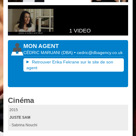
1 VIDEO
MON AGENT
CÉDRIC MARUANI
(
DBA
)
•
cedric@dbagency.co.uk
Retrouver Erika Fekrane sur le site de son
agent
Cinéma
2015
JUSTE SAM
- Sabrina Nouchi