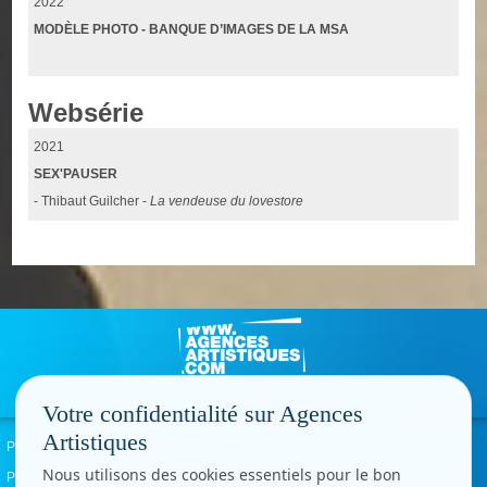
2022
MODÈLE PHOTO - BANQUE D’IMAGES DE LA MSA
Websérie
2021
SEX'PAUSER
- Thibaut Guilcher -
La vendeuse du lovestore
Votre confidentialité sur Agences
Artistiques
Politique de confidentialité
Signaler un abus
Mentions légales
Contact
Nous utilisons des cookies essentiels pour le bon
Paramètres cookies