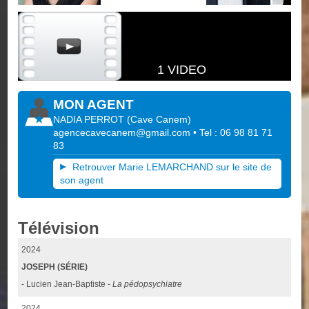
1 VIDEO
MON AGENT
NADIA PERROT
(
Cave Canem
)
agencecavecanem@gmail.com
• Tel : 06 98 81 71
83
Retrouver Marie LEMARCHAND sur le site de
son agent
Télévision
2024
JOSEPH (SÉRIE)
- Lucien Jean-Baptiste -
La pédopsychiatre
2024