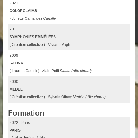
2021
COLORCLAIMS
- Juliette Camaroes
Camille
2011
SYMPHONIES EMMÊLÉES
( Création collective ) - Viviane Vagh
2009
SALINA
( Laurent Gaudé ) - Alain Petit
Salina (rôle choral)
2000
MÉDÉE
( Création collective ) - Sylvain Ottavy
Médée (rôle choral)
Formation
2022 - Paris
PARIS
- Atelier Jérôme Méla