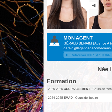
MON AGENT
GÉRALD BENAÏM
(
Agence A to
gerald@lagencedecomediens
Retrouver INÈS AZOUAR su
Née l
Formation
2025-2026
COURS CLEMENT
- Cours de thea
2024-2025
EMAD
- Cours de theatre