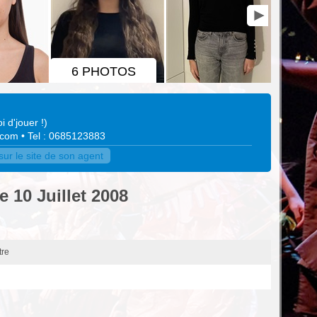
6 PHOTOS
i d'jouer !
)
.com
• Tel : 0685123883
r le site de son agent
e 10 Juillet 2008
tre