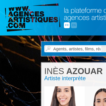
FR
EN
INÈS
AZOUAR
Artiste interprète