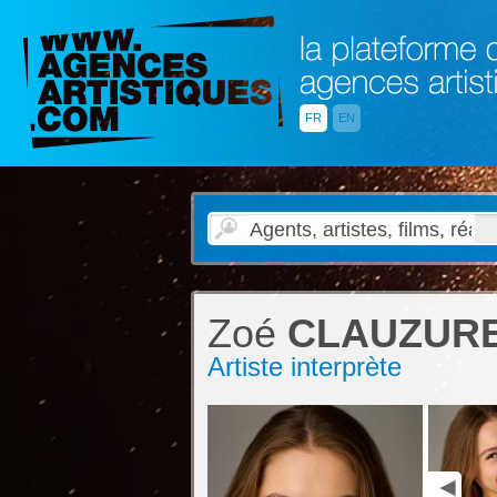
FR
EN
Zoé
CLAUZUR
Artiste interprète