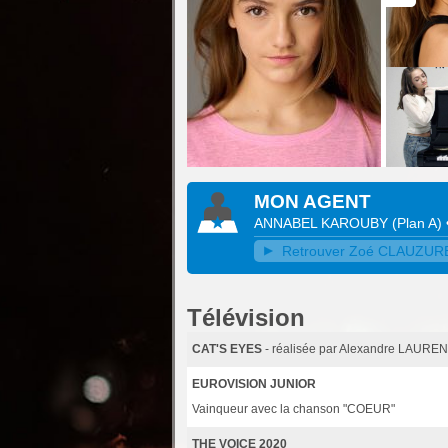
MON AGENT
ANNABEL KAROUBY
(
Plan A
)
Retrouver Zoé CLAUZURE s
Télévision
CAT'S EYES
- réalisée par Alexandre LAUREN
EUROVISION JUNIOR
Vainqueur avec la chanson "COEUR"
THE VOICE 2020