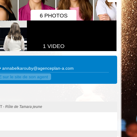
6 PHOTOS
1 VIDEO
•
annabelkarouby@agenceplan-a.com
ur le site de son agent
T -
Rôle de Tamara jeune