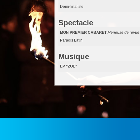
Demi-finaliste
Spectacle
MON PREMIER CABARET
Meneuse de revue
Paradis Latin
Musique
EP "ZOÉ"