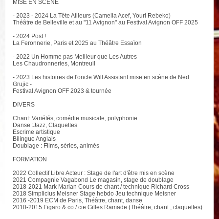
MISE EN SCENE
- 2023 - 2024 La Tête Ailleurs (Camelia Acef, Youri Rebeko)
Théâtre de Belleville et au "11 Avignon" au Festival Avignon OFF 2025
- 2024 Post !
La Feronnerie, Paris et 2025 au Théâtre Essaïon
- 2022 Un Homme pas Meilleur que Les Autres
Les Chaudronneries, Montreuil
- 2023 Les histoires de l'oncle Will Assistant mise en scène de Ned
Grujic -
Festival Avignon OFF 2023 & tournée
DIVERS
Chant: Variétés, comédie musicale, polyphonie
Danse :Jazz, Claquettes
Escrime artistique
Bilingue Anglais
Doublage : Films, séries, animés
FORMATION
2022 Collectif Libre Acteur : Stage de l'art d'être mis en scène
2021 Compagnie Vagabond Le magasin, stage de doublage
2018-2021 Mark Marian Cours de chant / technique Richard Cross
2018 Simplicius Meisner Stage hebdo Jeu technique Meisner
2016 -2019 ECM de Paris, Théâtre, chant, danse
2010-2015 Figaro & co / cie Gilles Ramade (Théâtre, chant , claquettes)