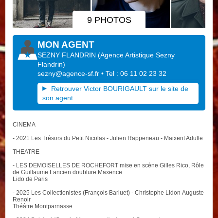
9 PHOTOS
MON AGENT
SEZNY FLANDRIN
(
Agence Artistique Sezny
Flandrin
)
sezny@agence-sf.fr
• Tel : 06 11 02 23 32
Retrouver Victor BOURIGAULT sur le site de
son agent
CINEMA
- 2021 Les Trésors du Petit Nicolas - Julien Rappeneau - Maixent Adulte
THEATRE
- LES DEMOISELLES DE ROCHEFORT mise en scène Gilles Rico, Rôle
de Guillaume Lancien doublure Maxence
Lido de Paris
- 2025 Les Collectionistes (François Barluet) - Christophe Lidon Auguste
Renoir
Théâtre Montparnasse