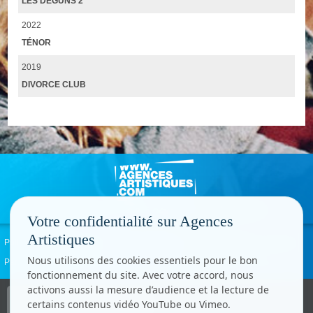
LES DÉGUNS 2
2022
TÉNOR
2019
DIVORCE CLUB
Votre confidentialité sur Agences
Artistiques
Politique de confidentialité
Signaler un abus
Mentions légales
Contact
Nous utilisons des cookies essentiels pour le bon
Paramètres cookies
fonctionnement du site. Avec votre accord, nous
activons aussi la mesure d’audience et la lecture de
Copyright © CC.Comunication
certains contenus vidéo YouTube ou Vimeo.
Tous droits réservés