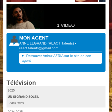
1 VIDEO
MON AGENT
ANNE LEGRAND
(
REACT Talents
)
•
react.talents@gmail.com
Retrouver Arthur AZRIA sur le site de son
agent
Télévision
2025
UN SI GRAND SOLEIL
-
Zack Rami
2024-2025