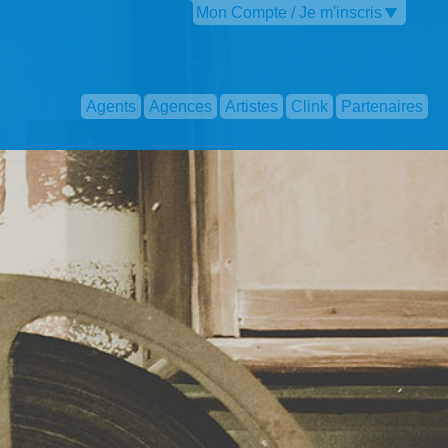
Mon Compte / Je m'inscris
Agents
Agences
Artistes
Clink
Partenaires