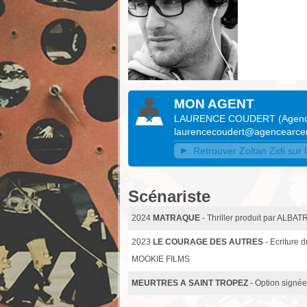
MON AGENT
LAURENCE COUDERT
(
Agenc
laurencecoudert@agencearce
Retrouver Zoltan Zidi sur 
Scénariste
2024
MATRAQUE
- Thriller produit par AL
2023
LE COURAGE DES AUTRES
- Ecriture
MOOKIE FILMS
MEURTRES A SAINT TROPEZ
- Option signée