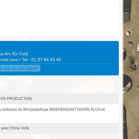
e Arc-En-Ciel
)
nciel.com
• Tel : 01 87 86 65 45
le site de son agent
BATROS PRODUCTION
 du scénario du film produit par INDEPENDANT DAYAN PLUS et
 avec Prima Volta