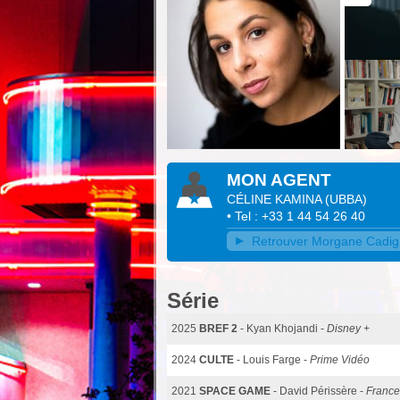
MON AGENT
CÉLINE KAMINA
(
UBBA
)
• Tel : +33 1 44 54 26 40
Retrouver Morgane Cadigna
Série
2025
BREF 2
- Kyan Khojandi -
Disney +
2024
CULTE
- Louis Farge -
Prime Vidéo
2021
SPACE GAME
- David Périssère -
France