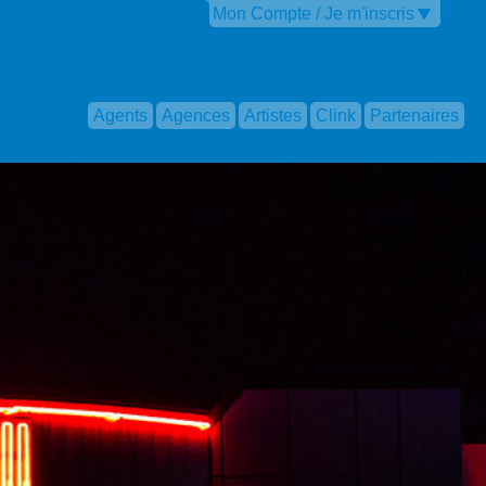
Mon Compte / Je m'inscris
Agents
Agences
Artistes
Clink
Partenaires