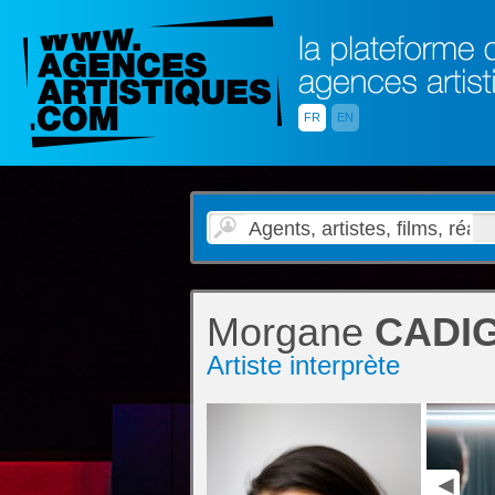
FR
EN
Morgane
CADI
Artiste interprète