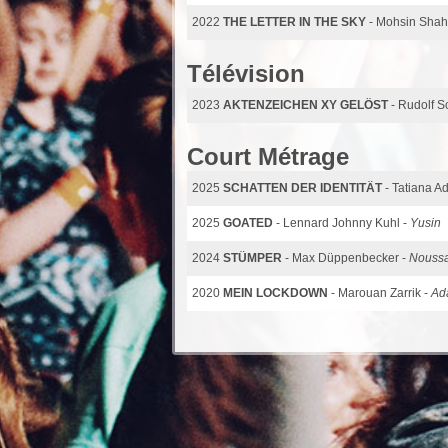
2022
THE LETTER IN THE SKY
- Mohsin Shah
Télévision
2023
AKTENZEICHEN XY GELÖST
- Rudolf S
Court Métrage
2025
SCHATTEN DER IDENTITÄT
- Tatiana Ad
2025
GOATED
- Lennard Johnny Kuhl -
Yusin
2024
STÜMPER
- Max Düppenbecker -
Noussa
2020
MEIN LOCKDOWN
- Marouan Zarrik -
Ad