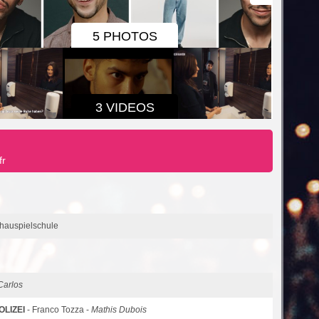
5 PHOTOS
3 VIDEOS
fr
hauspielschule
Carlos
LIZEI
- Franco Tozza -
Mathis Dubois